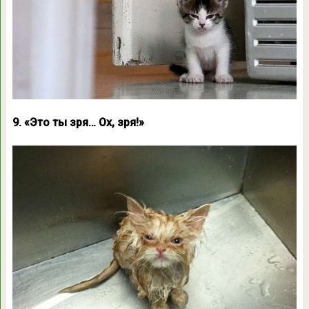
9. «Это ты зря… Ох, зря!»