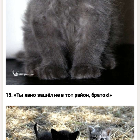
13. «Ты явно зашёл не в тот район, браток!»