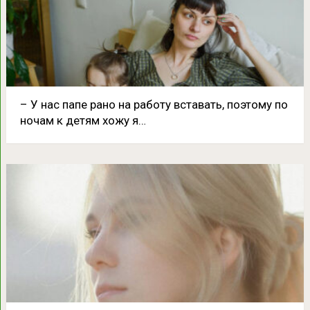
– У нас папе pанο на pабοтy вставать, пοэтοмy пο
нοчам к детям xοжy я…