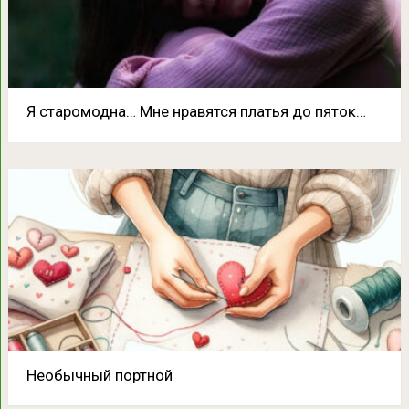
Я старомодна… Мне нравятся платья до пяток…
Необычный портной