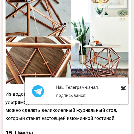
Наш Телеграм-канал,
Из водопроводных труб, покрашенных в
подписывайся:
ультрамодный медный цвет, и круглой столешницы
можно сделать великолепный журнальный стол,
который станет настоящей изюминкой гостиной.
15. Цветы