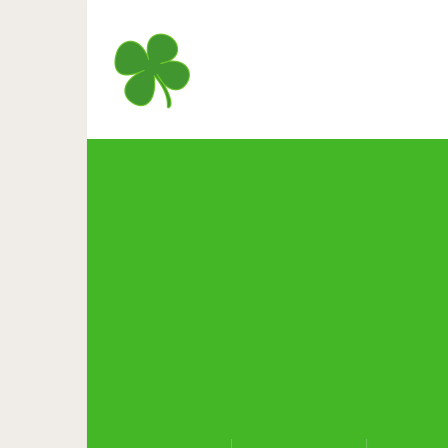
19 работ парикмахера
естественную седину так,