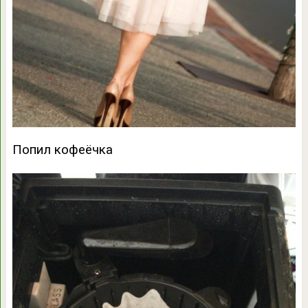
Попил кофеёчка