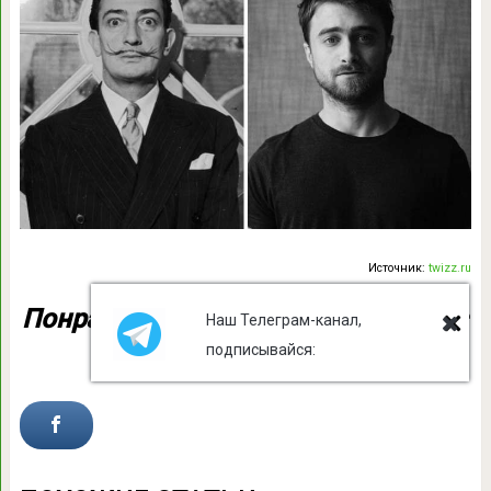
Источник:
twizz.ru
Понравилась статья? Поделитесь с
Наш Телеграм-канал,
друзьями на Facebook:
подписывайся: