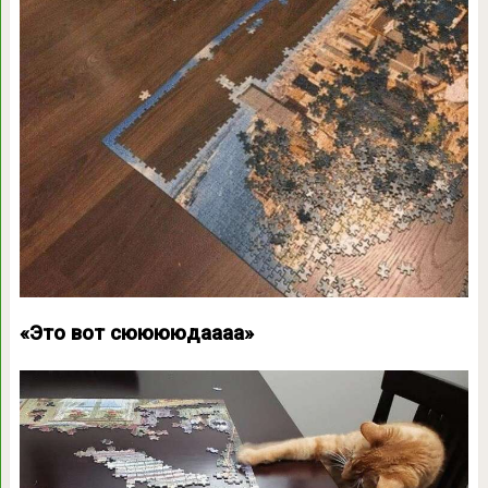
«Это вот сююююдаааа»