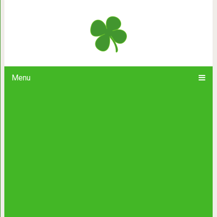
20 ужасных татуировок! Художница 
тату-индустрии не нужен 
Menu