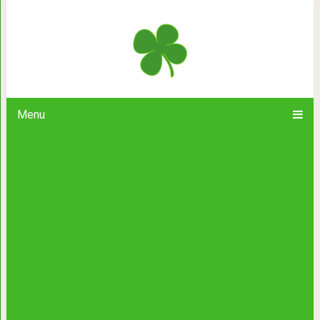
21 потрясающее чудо природы со 
увидеть хотя бы р
Menu