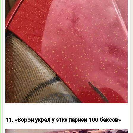
11. «Ворон украл у этих парней 100 баксов»