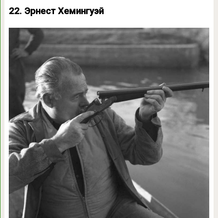
22. Эрнест Хемингуэй