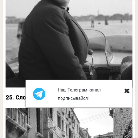
Наш Телеграм-канал,
25. Слоны в центре Венеции
подписывайся: