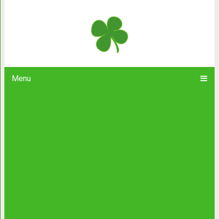
25 выразительных снимков дико
победителями престижного британ
Menu