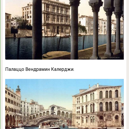
Палаццо Вендрамин Калерджи.