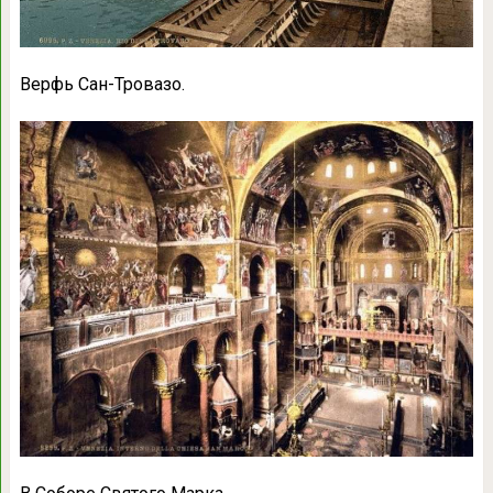
Верфь Сан-Тровазо.