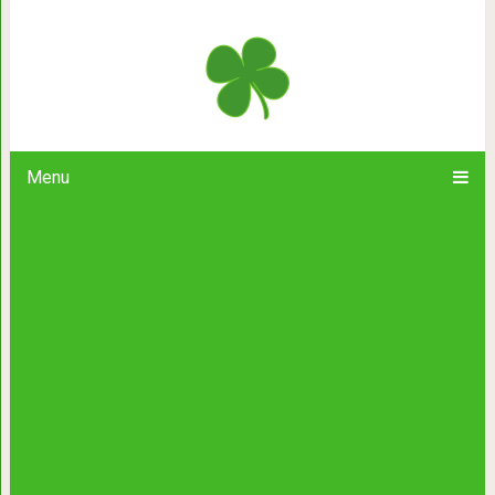
30+ забавных животных, чья р
Menu