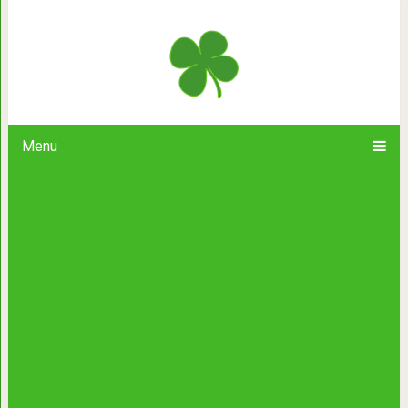
42 причины никогда не ездить
разочаруе
Menu