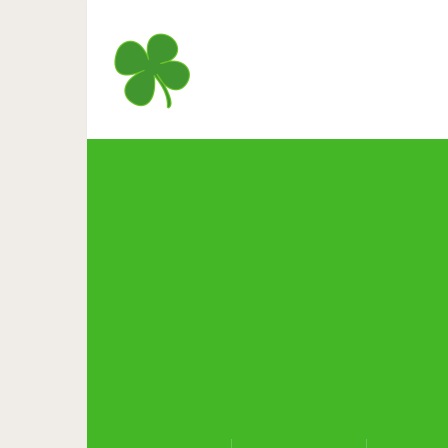
5 болезненных истин о гор
вам ни