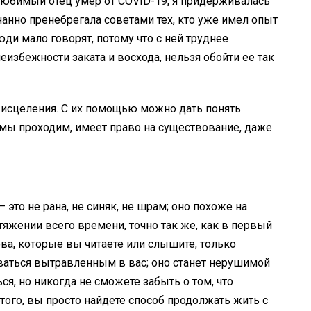
любимый отец умер от COVID-19, я придерживалась
нанно пренебрегала советами тех, кто уже имел опыт
люди мало говорят, потому что с ней труднее
неизбежности заката и восхода, нельзя обойти ее так
и исцеления. С их помощью можно дать понять
то мы проходим, имеет право на существование, даже
— это не рана, не синяк, не шрам; оно похоже на
тяжении всего времени, точно так же, как в первый
ова, которые вы читаете или слышите, только
аваться вытравленным в вас; оно станет нерушимой
я, но никогда не сможете забыть о том, что
того, вы просто найдете способ продолжать жить с