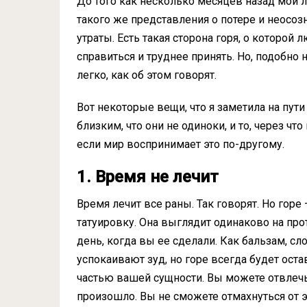
До того как несколько месяцев назад мой 
такого же представления о потере и неосоз
утраты. Есть такая сторона горя, о которой 
справиться и труднее принять. Но, подобно 
легко, как об этом говорят.
Вот некоторые вещи, что я заметила на пут
близким, что они не одиноки, и то, через ч
если мир воспринимает это по-другому.
1.
Время не лечит
Время лечит все раны. Так говорят. Но горе 
татуировку. Она выглядит одинаково на про
день, когда вы ее сделали. Как бальзам, сл
успокаивают зуд, но горе всегда будет ост
частью вашей сущности. Вы можете отвлечьс
произошло. Вы не сможете отмахнуться от э