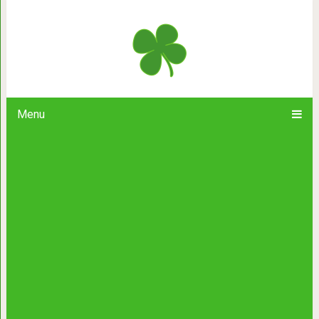
5 вкуснейших салатов из морк
приготовление — и каждый
Menu