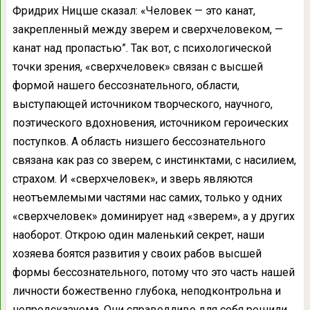
Фридрих Ницше сказал: «Человек — это канат,
закрепленный между зверем и сверхчеловеком, —
канат над пропастью”. Так вот, с психологической
точки зрения, «сверхчеловек» связан с высшей
формой нашего бессознательного, области,
выступающей источником творческого, научного,
поэтического вдохновения, источником героических
поступков. А область низшего бессознательного
связана как раз со зверем, с инстинктами, с насилием,
страхом. И «сверхчеловек», и зверь являются
неотъемлемыми частями нас самих, только у одних
«сверхчеловек» доминирует над «зверем», а у других
наоборот. Открою один маленький секрет, наши
хозяева боятся развития у своих рабов высшей
формы бессознательного, потому что это часть нашей
личности божественно глубока, неподконтрольна и
непредсказуема. Они справедливо для себя решили,