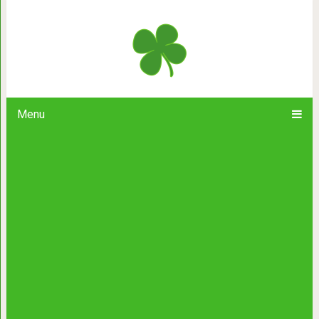
А это идея для незамужних ж
совместного дожития пожи
Menu