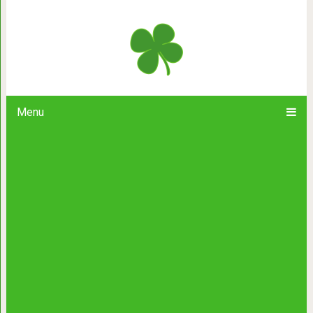
Актриса Наталья Данилова и ее лич
со всеми ее 
Menu