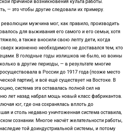
ской причиной возникновения культа работы.
ть, — это чтобы другие следовали их примеру.
 революции мужчина мог, как правило, производить
овалось для выживания его самого и его семьи, хотя
тяжело, а также вносили свою лепту дети, когда
сверх жизненно необходимого не доставался тем, кто
рецами. В голодные годы излишков не было, но воины
колько в другие периоды, — в результате многие
просуществовала в России до 1917 года (позже место
ской партии), и всё ещё существует на Востоке. В
цию, система эта оставалась полной сил на
ню лет назад набрал мощь новый класс фабрикантов.
лючая юг, где она сохранялась вплоть до
шая и столь недавно уничтоженная система оставила,
еском сознании. Многое насчёт желательности работы,
 наследие той доиндустриальной системы, и потому