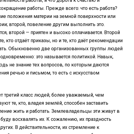
ельность работы, и что дорога к счастью и
окращение работы. Прежде всего: что есть работа?
ние положения материи на земной поверхности или
рии; второй, повеление другим выполнить это.
ся, второй — приятен и высоко оплачивается. Второй
е, кто отдаёт приказы, но и те, кто даёт рекомендации
тдать. Обыкновенно две организованных группы людей
дновременно: это называется политикой. Навык,
юдь не знание тех вопросов, по которым даются
ния речью и письмом, то есть с искусством
ет третий класс людей, более уважаемый, чем
уют те, кто, владея землёй, способен заставить
оление жить и работать. Землевладельцы эти живут в
я буду восхвалять их. К сожалению, их праздность
угих. В действительности, их стремление к