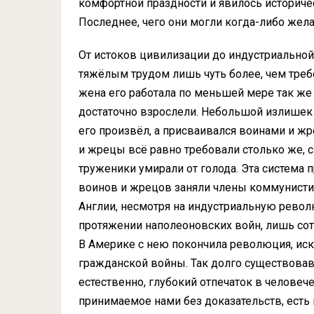
комфортной праздности и явилось историче
Последнее, чего они могли когда-либо жела
От истоков цивилизации до индустриальной
тяжёлым трудом лишь чуть более, чем треб
жена его работала по меньшей мере так же 
достаточно взрослели. Небольшой излишек 
его произвёл, а присваивался воинами и ж
и жрецы всё равно требовали столько же, с
труженики умирали от голода. Эта система 
воинов и жрецов заняли члены коммунистиче
Англии, несмотря на индустриальную револю
протяжении наполеоновских войн, лишь сот
В Америке c нею покончила революция, иск
гражданской войны. Так долго существовав
естественно, глубокий отпечаток в человеч
принимаемое нами без доказательств, есть