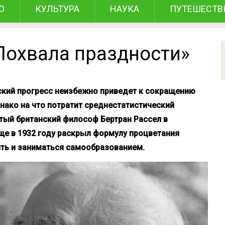
О
КУЛЬТУРА
НАУКА
ПУТЕШЕСТВ
«Похвала праздности»
еский прогресс неизбежно приведет к сокращению
днако на что потратит среднестатистический
ый британский философ Бертран Рассел в
ще в 1932 году раскрыл формулу процветания
ить и заниматься самообразованием.