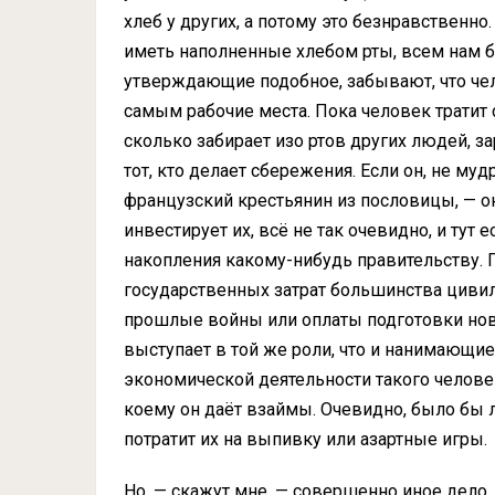
хлеб у других, а потому это безнравственно
иметь наполненные хлебом рты, всем нам б
утверждающие подобное, забывают, что чел
самым рабочие места. Пока человек тратит 
сколько забирает изо ртов других людей, за
тот, кто делает сбережения. Если он, не муд
французский крестьянин из пословицы, — они
инвестирует их, всё не так очевидно, и тут
накопления какому-нибудь правительству. П
государственных затрат большинства цивил
прошлые войны или оплаты подготовки нов
выступает в той же роли, что и нанимающи
экономической деятельности такого челове
коему он даёт взаймы. Очевидно, было бы л
потратит их на выпивку или азартные игры.
Но, — скажут мне, — совершенно иное дел