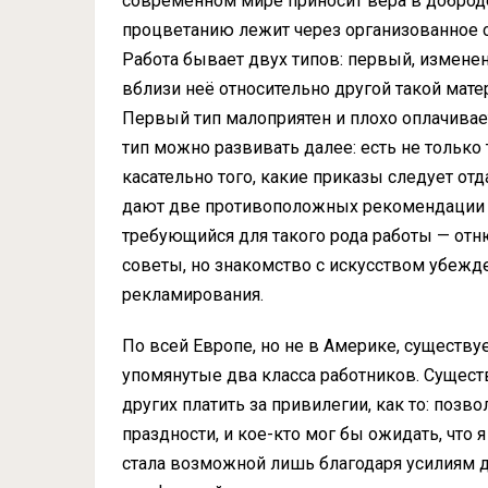
современном мире приносит вера в добродет
процветанию лежит через организованное с
Работа бывает двух типов: первый, измене
вблизи неё относительно другой такой мате
Первый тип малоприятен и плохо оплачивает
тип можно развивать далее: есть не только т
касательно того, какие приказы следует о
дают две противоположных рекомендации о
требующийся для такого рода работы — отн
советы, но знакомство с искусством убежде
рекламирования.
По всей Европе, но не в Америке, существу
упомянутые два класса работников. Существ
других платить за привилегии, как то: позв
праздности, и кое-кто мог бы ожидать, что 
стала возможной лишь благодаря усилиям др