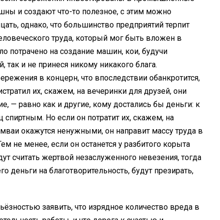
шны и создают что-то полезное, с этим можно
ицать, однако, что большинство предприятий терпит
 человеческого труда, который мог быть вложен в
ло потрачено на создание машин, кои, будучи
 так и не принеся никому никакого блага.
ережения в концерн, что впоследствии обанкротится,
истратил их, скажем, на вечеринки для друзей, они
, — равно как и другие, кому достались бы деньги: к
 спиртным. Но если он потратит их, скажем, на
амваи окажутся ненужными, он направит массу труда в
Тем не менее, если он останется у разбитого корыта
дут считать жертвой незаслуженного невезения, тогда
о деньги на благотворительность, будут презирать,
рьёзностью заявить, что изрядное количество вреда в