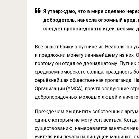
Я утверждаю, что в мире сделано черес
добродетель, нанесла огромный вред, 
следует проповедовать идеи, весьма д
Все знают байку о путнике из Неаполя: он 
и предложил монету ленивейшему из них. О
поэтому он отдал её двенадцатому. Путник э
средиземноморского солнца, праздность бол
серьёзнейшая общественная пропаганда. 
Организации (YMCA), прочтя следующие стр
добропорядочных молодых людей к ничегоне
Прежде чем выдвигать собственные аргуме
один, с которым не могу согласиться. Ког
существованию, намеревается заняться нек
учителя или печати на пишущей машинке, е