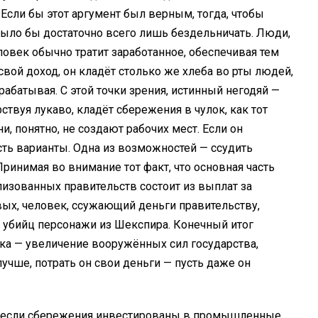
. Если бы этот аргумент был верным, тогда, чтобы
ыло бы достаточно всего лишь бездельничать. Люди,
овек обычно тратит заработанное, обеспечивая тем
свой доход, он кладёт столько же хлеба во рты людей,
рабатывая. С этой точки зрения, истинный негодяй —
рствуя лукаво, кладёт сбережения в чулок, как тот
, понятно, не создают рабочих мест. Если он
 есть варианты. Одна из возможностей — ссудить
ринимая во внимание тот факт, что основная часть
изованных правительств состоит из выплат за
ых, человек, ссужающий деньги правительству,
е убийц персонажи из Шекспира. Конечный итог
ка — увеличение вооружённых сил государства,
учше, потрать он свои деньги — пусть даже он
о, если сбережения инвестированы в промышленные