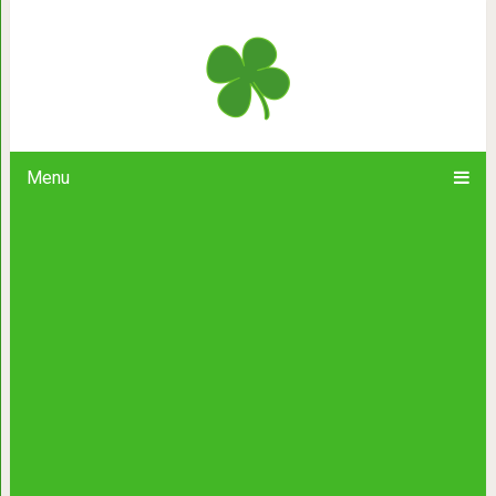
Бездомный котенок догнал человек
домой
Menu