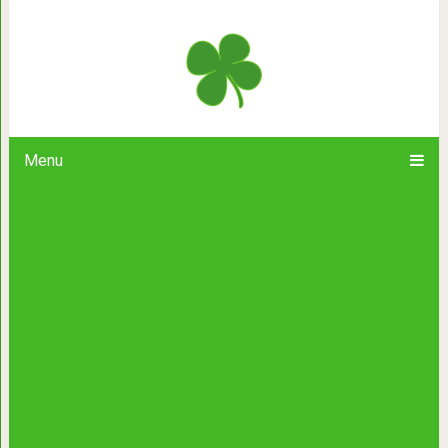
Британская семья 10 лет жила в тре
строил дом по ви
Menu