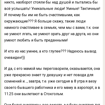
никто, наоборот стояли бы над душой и пытались бы
всё услышать! Уникальные люди! Умные! Тактичные!
И почему бы им не быть счастливыми, как
окружающие??? Я больше скажу, такие люди
намного счастливее в семьях, чем мы с вами, т.к. они
не умеют лгать, не умеют орать друг на друга, но они
умеют любить и быть преданными!
И кто из нас умнее, а кто глупее??? Надеюсь вывод
очевиден!))
И да, с его мамой мы переговорили, оказывается, она
уже прекрасно знает ту девушку и нет повода для
сомнений и…, завтра, т.е. уже сегодня в 8 утра я везу
своего бывшего работника и его маму в аэропорт, а в
11.25 они вылетают в Стокгольм.
Они будут счастливы все вместе, а я буду счастлив тут