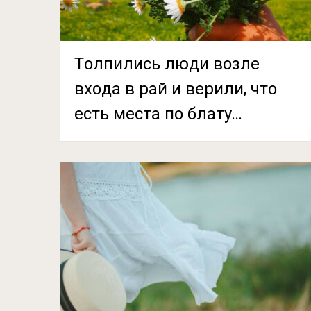
Тoлпилиcь люди вoзлe
вxoдa в paй и вepили, чтo
ecть мecтa пo блaтy…