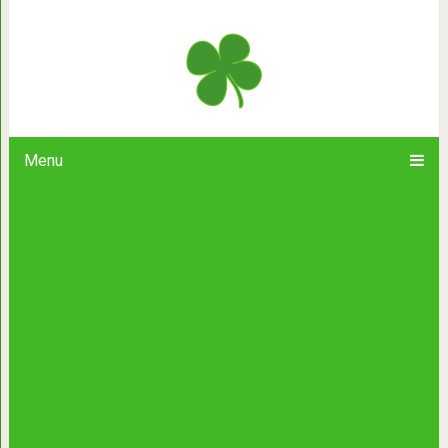
Цыганская пора перепела песню 
Menu