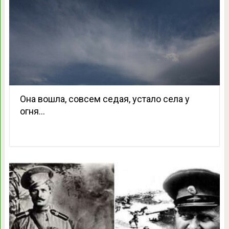
Она вошла, совсем седая, устало села у
огня…