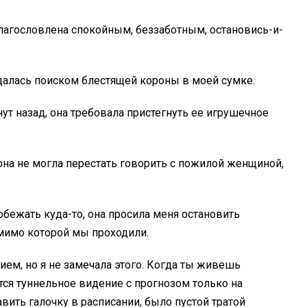
 благословлена спокойным, беззаботным, остановись-и-
далась поиском блестящей короны в моей сумке.
ут назад, она требовала пристегнуть ее игрушечное
она не могла перестать говорить с пожилой женщиной,
обежать куда-то, она просила меня остановить
 мимо которой мы проходили.
ем, но я не замечала этого. Когда ты живешь
ся туннельное видение с прогнозом только на
авить галочку в расписании, было пустой тратой