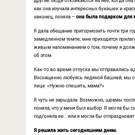
другие люди откликаются на нее, когда она 
как она изучала интересных букашек и крас
наконец, поняла –
она была подарком для 
Я дала обещание притормозить почти три год
замедленном темпе, мне приходится прилаг
живым напоминанием о том, почему я должн
об этом.
Как-то во время отпуска мы отправились в
Восхищенно любуясь ледяной башней, мы сел
лице. «Нужно спешить, мама?»
Я чуть не зарыдала. Возможно, шрамы посп
поняла, что у меня был выбор. Я могла бы си
подгоняла ее… или я могла бы отпраздновать
Я решила жить сегодняшним днем.