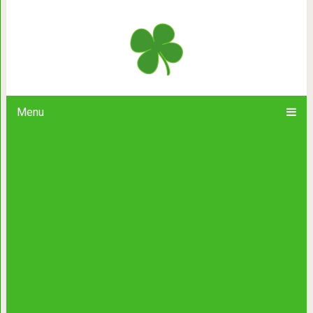
Девушка фотошопит своих котов,
зверей, и на это невозможн
Menu