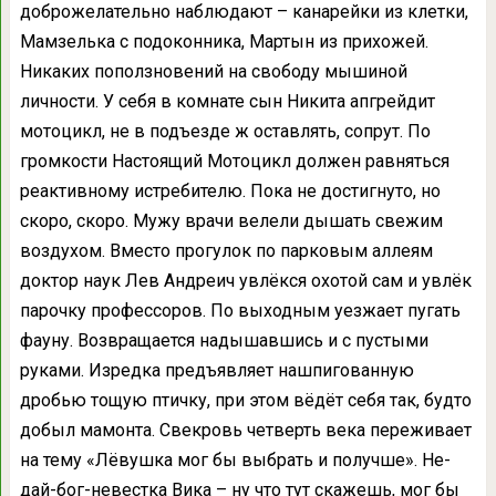
доброжелательно наблюдают – канарейки из клетки,
Мамзелька с подоконника, Мартын из прихожей.
Никаких поползновений на свободу мышиной
личности. У себя в комнате сын Никита апгрейдит
мотоцикл, не в подъезде ж оставлять, сопрут. По
громкости Настоящий Мотоцикл должен равняться
реактивному истребителю. Пока не достигнуто, но
скоро, скоро. Мужу врачи велели дышать свежим
воздухом. Вместо прогулок по парковым аллеям
доктор наук Лев Андреич увлёкся охотой сам и увлёк
парочку профессоров. По выходным уезжает пугать
фауну. Возвращается надышавшись и с пустыми
руками. Изредка предъявляет нашпигованную
дробью тощую птичку, при этом вёдёт себя так, будто
добыл мамонта. Свекровь четверть века переживает
на тему «Лёвушка мог бы выбрать и получше». Не-
дай-бог-невестка Вика – ну что тут скажешь, мог бы