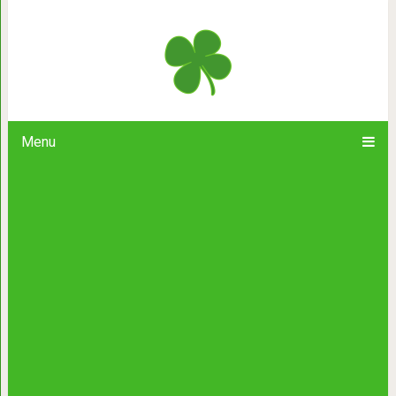
Дом у Тани полная чаша в смысле
канарейки. От соседей-алкоголик
захаживает 
Menu