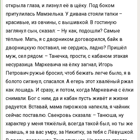
открыла глаза, и лизнул её в щёку. Под боком
притулилась Мамзелька. У дивана стояли тапки –
красивые, из овчины, с вышивкой. В гостиную
заглянул сын, сказал: – Ну как, подошли? Самые
тёплые. Мать, я с дворником договорился, байк в
дворницкую поставил, не сердись, ладно? Пришёл
муж, сел рядом: – Танечка, прости, с кабаном этакая
несуразица. Маркевича на ёлку загнал, Игорь
Петрович ружьё бросил, чтоб бежать легче было, я в
болото сиганул, спасался. А егерь этот хвалёный ржал
как лошадь. И сразу, и потом, когда Маркевича с ёлки
снимали. Бог с ним, да и кабан пусть живёт и жизни
радуется. Вставай, мама пирожков напекла, я чайник
сейчас поставлю. Свекровь сказала: – Танюша, ну
характер у меня тяжёлый, всегда такой был, но ты же
знаешь, я за вас умру, за Никитку, за тебя с Лёвушкой.