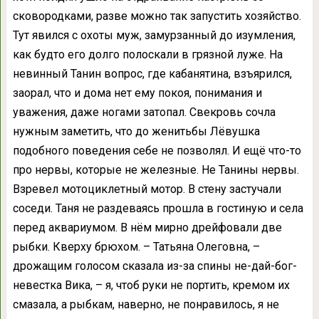
сковородками, разве можно так запустить хозяйство.
Тут явился с охоты муж, замурзанный до изумления,
как будто его долго полоскали в грязной луже. На
невинный Танин вопрос, где кабанятина, взъярился,
заорал, что и дома нет ему покоя, понимания и
уважения, даже ногами затопал. Свекровь сочла
нужным заметить, что до женитьбы Лёвушка
подобного поведения себе не позволял. И ещё что-то
про нервы, которые не железные. Не Танины нервы.
Взревел мотоциклетный мотор. В стену застучали
соседи. Таня не раздеваясь прошла в гостиную и села
перед аквариумом. В нём мирно дрейфовали две
рыбки. Кверху брюхом. – Татьяна Олеговна, –
дрожащим голосом сказала из-за спины не-дай-бог-
невестка Вика, – я, чтоб руки не портить, кремом их
смазала, а рыбкам, наверно, не понравилось, я не