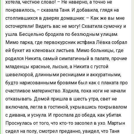
хотела, честное слово! – Не наверно, а точно не
понравилось, – сказала Таня. И добавила, глядя на
столпившихся в дверях домашних: – Как же вы мне
осточертели! Видеть вас не могу! Схватила сумочку и
ушла. Бесцельно бродила по безлюдным улицам.
Мимо парка, где первокурсник истфака Лёвка собрал
ей букет из кленовых листьев. Мимо больницы, где
родился Никита, самый симпатичный в палате, прочие
младенцы красные, лысые, а Никита с густой
шевелюрой, длинными ресницами и аккуратными,
будто нарисованными бровями был как с плаката про
счастливое материнство. Ходила, пока ноги не начали
отказывать. Домой пришла в шесть утра, свет не
включала, легла в гостиной, укрывшись покрывалом
с дивана, и уснула. И проспала до обеда, как убитая.
Проснулась от того, что кто-то засопел в ухо. Мартын
сидел на полу, смотрел преданно, увидел, что Таня