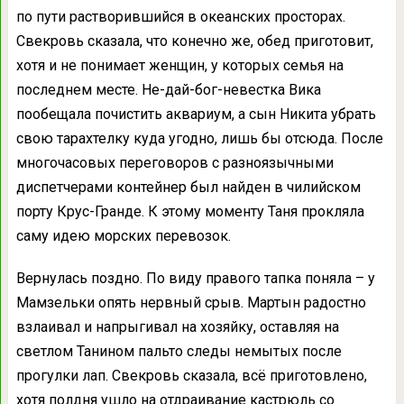
по пути растворившийся в океанских просторах.
Свекровь сказала, что конечно же, обед приготовит,
хотя и не понимает женщин, у которых семья на
последнем месте. Не-дай-бог-невестка Вика
пообещала почистить аквариум, а сын Никита убрать
свою тарахтелку куда угодно, лишь бы отсюда. После
многочасовых переговоров с разноязычными
диспетчерами контейнер был найден в чилийском
порту Крус-Гранде. К этому моменту Таня прокляла
саму идею морских перевозок.
Вернулась поздно. По виду правого тапка поняла – у
Мамзельки опять нервный срыв. Мартын радостно
взлаивал и напрыгивал на хозяйку, оставляя на
светлом Танином пальто следы немытых после
прогулки лап. Свекровь сказала, всё приготовлено,
хотя полдня ушло на отдраивание кастрюль со