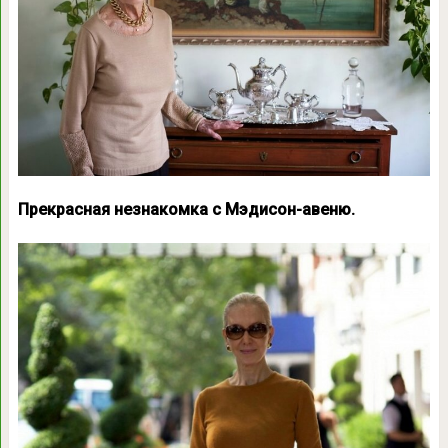
Прекрасная незнакомка с Мэдисон-авеню.