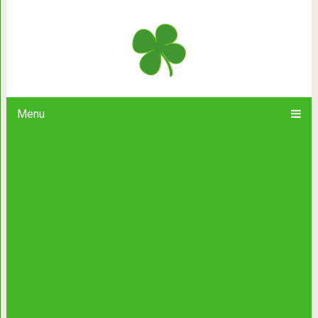
Эта мама — величайший дипло
соперничество между деть
Menu