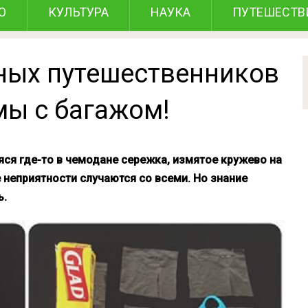
О
КУЛЬТУРА
НАУКА
ПУТЕШЕСТВ
ных путешественников
мы с багажом!
ся где-то в чемодане сережка, измятое кружево на
еприятности случаются со всеми. Но знание
ь.