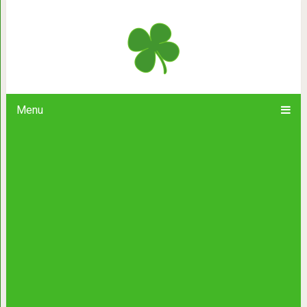
Этого пса люди предавали четыре 
инвалид. Но он не терял надежд
Menu