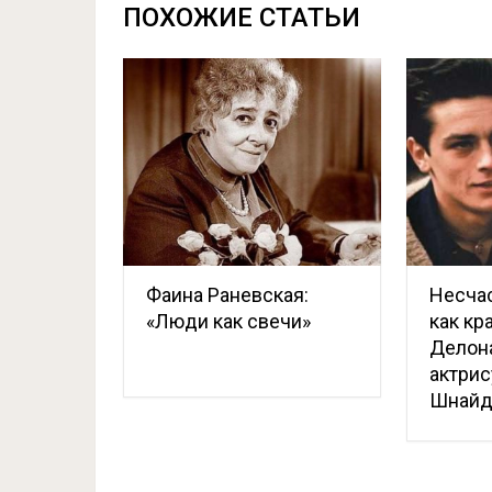
ПОХОЖИЕ СТАТЬИ
Фаина Раневская:
Несчас
«Люди как свечи»
как кр
Делона
актрис
Шнайд