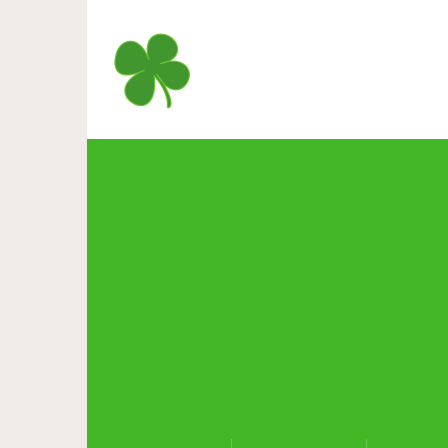
Этот старый мультик б
д