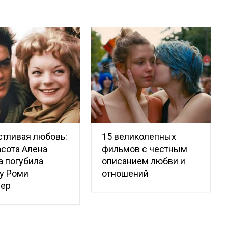
тливая любовь:
15 великолепных
асота Алена
фильмов с честным
 погубила
описанием любви и
у Роми
отношений
ер