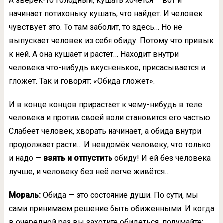
А зверёк-то голодный, кушать хочется – вот и
начинает потихоньку кушать, что найдет. И человек
чувствует это. То там заболит, то здесь… Но не
выпускает человек из себя обиду. Потому что привык
к ней. А она кушает и растёт… Находит внутри
человека что-нибудь вкусненькое, присасывается и
гложет. Так и говорят: «Обида гложет».
И в конце концов прирастает к чему-нибудь в теле
человека и против своей воли становится его частью.
Слабеет человек, хворать начинает, а обида внутри
продолжает расти… И невдомёк человеку, что только
и надо —
взять и отпустить
обиду! И ей без человека
лучше, и человеку без неё легче живётся…
Мораль:
Обида — это состояние души. По сути, мы
сами принимаем решение быть обиженными. И когда
в очередной раз вы захотите обидеться, подумайте: