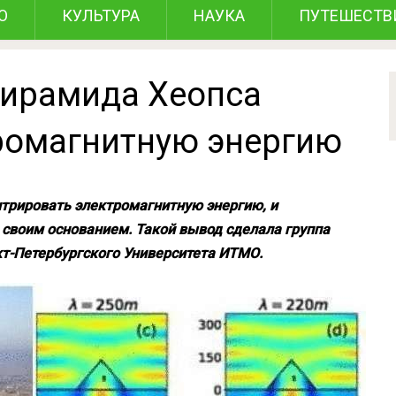
О
КУЛЬТУРА
НАУКА
ПУТЕШЕСТВ
пирамида Хеопса
ромагнитную энергию
трировать электромагнитную энергию, и
 своим основанием. Такой вывод сделала группа
кт-Петербургского Университета ИТМО.