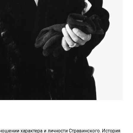
ошении характера и личности Стравинского. История