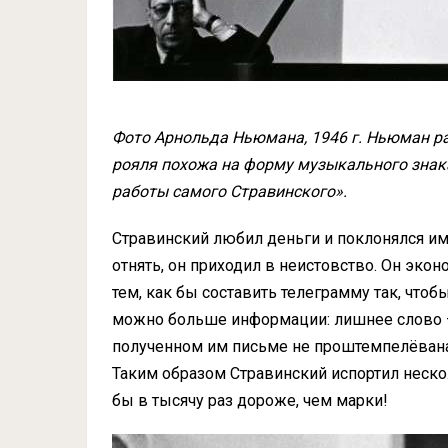
Фото Арнольда Ньюмана, 1946 г.
Ньюман ра
рояля похожа на форму музыкального знака
работы самого Стравинского».
Стравинский любил деньги и поклонялся им,
отнять, он приходил в неистовство. Он экон
тем, как бы составить телеграмму так, чт
можно больше информации: лишнее слово — 
полученном им письме не проштемпелёвана,
Таким образом Стравинский испортил неск
бы в тысячу раз дороже, чем марки!