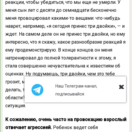
реакции, чтобы убедиться, что мы еще не умерли. У
меня сын лет с десяти до семнадцати бесконечно
меня провоцировал какими-то вещами: что-нибудь
наврет, например, «я сегодня принес три двойки», — и
ждет. На самом деле он не принес три двойки, но ему
интересно, что я скажу, какое разнообразие реакций я
ему продемонстрирую. В конце концов он меня
натренировал до полной толерантности к этому, я
стала совершенно нечувствительна к известиям об
оценках. Ну подумаешь, три двойки, чем это тебе
грозит, может, на них плюнуть? Или надо что-то
Наш Телеграм-канал,
делать, тебе нужна какая-то моя помощь в этой
подписывайся:
области? Три двойки так три двойки, рабочая
ситуация.
К сожалению, очень часто на провокацию взрослый
отвечает агрессией.
Ребенок ведет себя