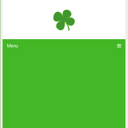
Хочу такую старость… Хороший те
Menu