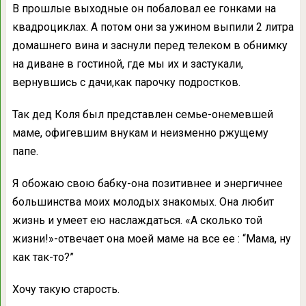
В прошлые выходные он побаловал ее гонками на
квадроциклах. А потом они за ужином выпили 2 литра
домашнего вина и заснули перед телеком в обнимку
на диване в гостиной, где мы их и застукали,
вернувшись с дачи,как парочку подростков.
Так дед Коля был представлен семье-онемевшей
маме, офигевшим внукам и неизменно ржущему
папе.
Я обожаю свою бабку-она позитивнее и энергичнее
большинства моих молодых знакомых. Она любит
жизнь и умеет ею наслаждаться. «А сколько той
жизни!»-отвечает она моей маме на все ее : “Мама, ну
как так-то?”
Хочу такую старость.