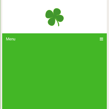
Хозяин этой собачки отказался ей
сложно предс
Menu