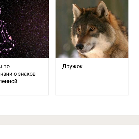
ы по
Дружок
нанию знаков
ленной