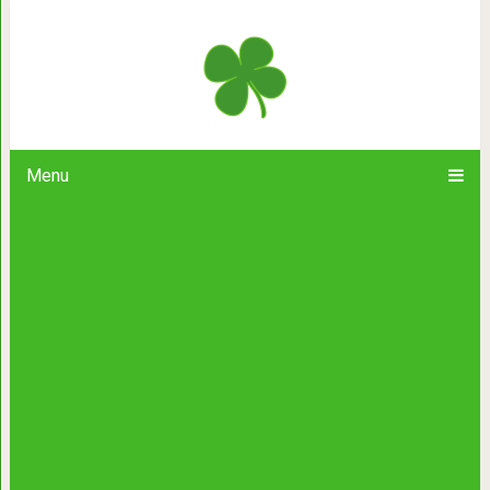
Идеально — стильный маникюр д
красави
Menu