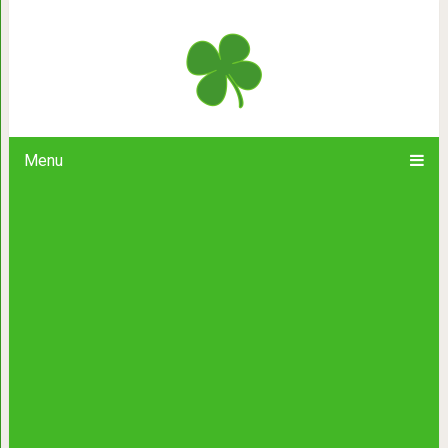
Инструкция по ночному походу
запоминай
Menu