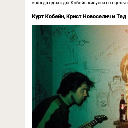
и когда однажды Кобейн кинулся со сцены пр
Курт Кобейн, Крист Новоселич и Тед