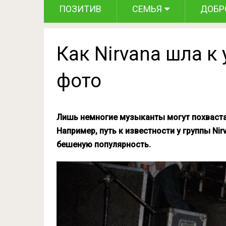
ПОЗИТИВ
СЕМЬЯ
ДОБР
Как Nirvana шла к 
фото
Лишь немногие музыканты могут похвастат
Например, путь к известности у группы Nir
бешеную популярность.