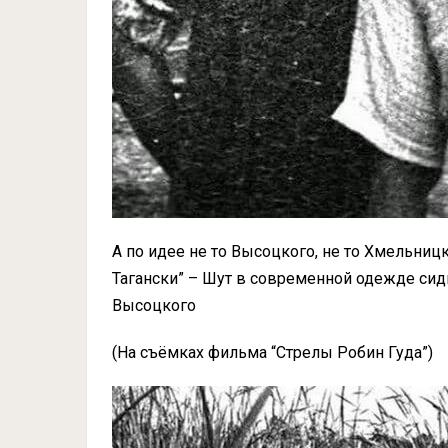
А по идее не то Высоцкого, не то Хмельни
Тагански” – Шут в современной одежде сиди
Высоцкого
(На съёмках фильма “Стрелы Робин Гуда”)