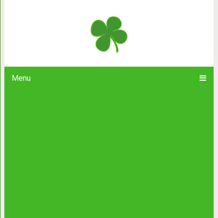
Карманник вернул телефон владе
сообщен
Menu