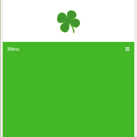
Кондитерсоздаёт невероятные в
заставят вас забы
Menu