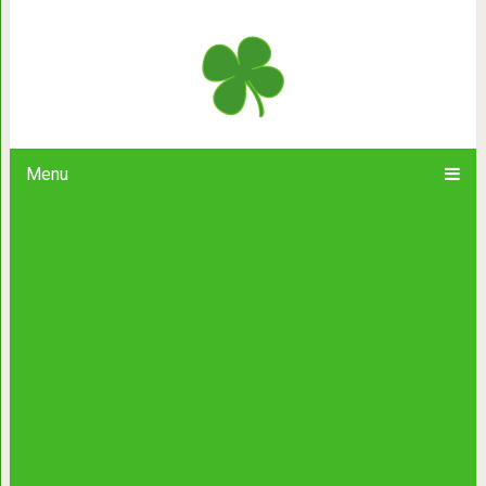
Кот по кличке Луи настолько суров,
ко всему живому. Тол
Menu