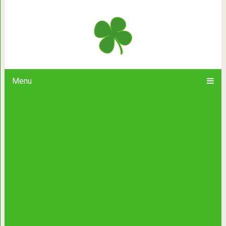
Крошечный остров на границе Уган
челове
Menu